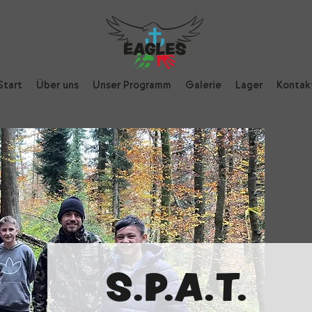
Start
Über uns
Unser Programm
Galerie
Lager
Kontak
S.P.A.T.