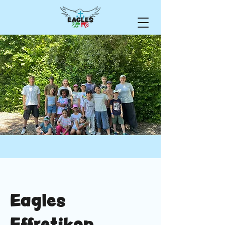
Eagles
Effretikon